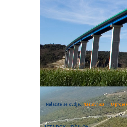
Nalazite se ovdje:
Naslovnica
O projek