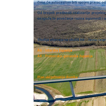
čime će autocestom biti spojen pravac od
Od brojnih prednosti realizacije projekt
nezgoda te povećanje razina sigurnosti i 
Studija utjecaja na okoliš A8 - Javna rasp
A8 - Istarska županija
A8 - Primorsko-goranska županija
Plan uključivanja dionika