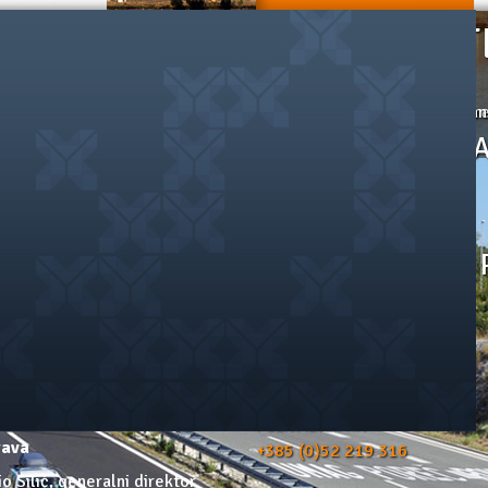
S ILI DOGOVORITE POZIV
ZOVIT
 ili želite saznati više o našim uslugama, nazovite naše operatere 
Ukoliko imate bilo kakvih pitan
dogovorite poziv
ZOVITE N
DOGOVORITE 
Besplatni info telefon
0800 600 601
(samo za pozive unutar RH)
Pozivi izvan RH
rava
+385 (0)52 219 316
io Silić, generalni direktor