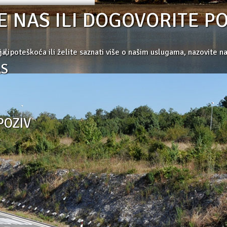
E NAS ILI DOGOVORITE P
ili
ja, poteškoća ili želite saznati više o našim uslugama, nazovite n
AS
POZIV