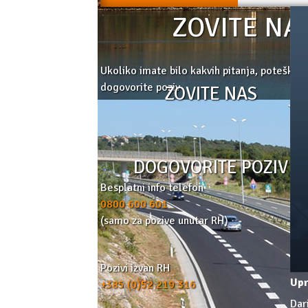
ZOVITE NA
Ukoliko imate bilo kakvih pitanja, poteškoća
dogovorite poziv
ZOVITE NAS
DOGOVORITE POZIV
Besplatni info telefon
0800 600 601
(samo za pozive unutar RH)
Pozivi izvan RH
Up
+385 (0)52 219 316
Dar