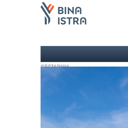
CESTARINA
Y ONLINE
TRAŽI
MOJ KORISNIČKI RAČUN
NASLOVNICA