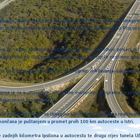
ura ukupne dužine 141 km koja spaja grad Pulu sa gradom Umagom
im dijelom proteže kroz Istarsku, a manjim dijelom kroz Primor
ktura za razvoj turizma i gospodarstva Istre potvrđuju podaci o
ma od preko 60 000 vozila u jednom danu duž cijele cestovne mre
no 600 milijuna eura, dok se za program održavanja izdvaja čak
enjena je sa 4 „zvjezdice“ od strane europskog programa za proc
d Assassment Programme).
 je povezanost Pule sa Umagom i Rijekom. Druga faza realiziran
končana je puštanjem u promet prvih 100 km autoceste u Istri.
 zadnjih kilometra Ipsilona u autocestu te drugu cijev tunela U