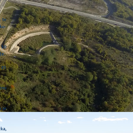
 te
sko-
d 10
že.
 85
jenu
a je
čka,