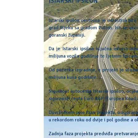
ISTARSKI IPSILON
Istarski ipsilon cestovna je infrastrukt
grad Rijeku sa gradom Pulom. Isti se već
goranski županiji.
Da je Istarski ipsilon ključna infrastru
milijuna vozila godišnje te ljetnim špica
Od početka izgradnje, u projekt je ulože
milijuna kuna godišnje.
Sigurnost autoceste Istarski ipsilon, ocj
sigurnosti cesta Euro RAP (Europea Roa
Dovršetkom prve faze projekta, osigurana
u rekordom roku od dvije i pol godine a o
Zadnja faza projekta predviđa pretvaranje