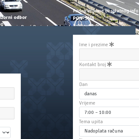
Radno vrijeme besplatnog info
zorni odbor
PON-SUB
00
7:00 – 19:00
erry Denis René Parizot, predsjednik nadzornog odbora
ade.
Nedjeljom i blagdanom prodajn
ko Bubalo, zamjenik predsjednika nadzornog odbora
ro Hervat, član nadzornog odbora
id Gabelica, član nadzornog odbora
astien Pejoan, član nadzornog odbora
ežana Ceković, član nadzornog odbora
ko Boras Mandić, član nadzornog odbora
eline Chin Chwang Legrand, član nadzornog odbora
oine Ferrero, član nadzornog odbora