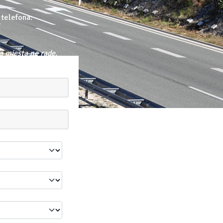
 telefona:
a mjesta ne rade.