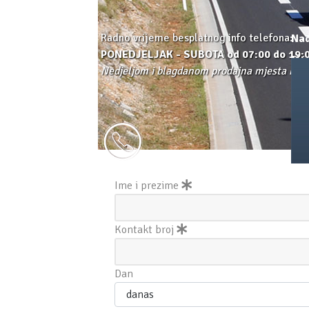
Radno vrijeme besplatnog info telefona:
Nad
PONEDJELJAK - SUBOTA od 07:00 do 19:
Thi
Nedjeljom i blagdanom prodajna mjesta ne r
Dar
Mau
Dav
Séb
Snj
Mar
Ros
Ant