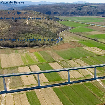
 Pule do Rijeke.
a Istarskog ipsilona, najponosniji smo na smanjenje broja prome
udobnosti putovanja za naše korisnike.
rava - Primjedbe zainteresirane javnosti: