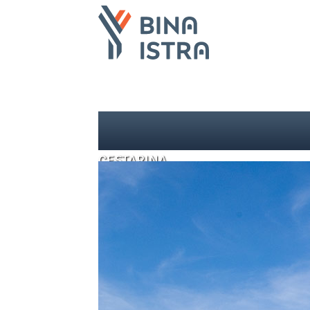
CESTARINA
Y ONLINE
TRAŽI
MOJ KORISNIČKI RAČUN
NASLOVNICA