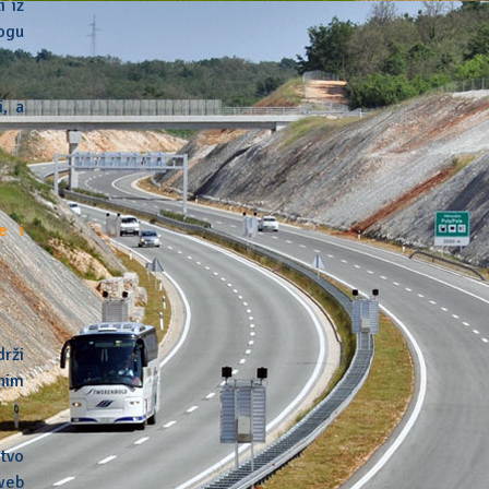
i iz
ogu
i, a
e i
drži
nim
tvo
 web