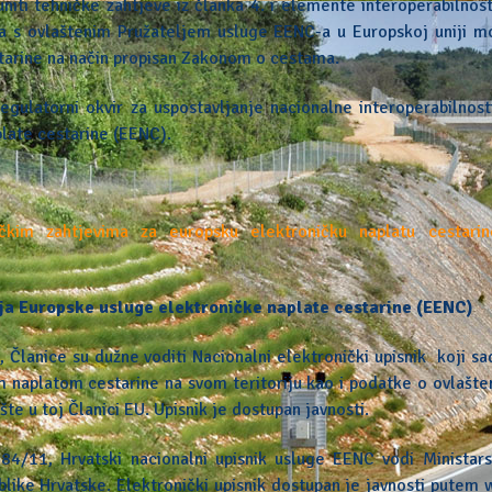
niti tehničke zahtjeve iz članka 4. i elemente interoperabilnost
 da s ovlaštenim Pružateljem usluge EENC-a u Europskoj uniji m
starine na način propisan Zakonom o cestama.
gulatorni okvir za uspostavljanje nacionalne interoperabilnost
late cestarine (EENC).
čkim zahtjevima za europsku elektroničku naplatu cestarin
čja Europske usluge elektroničke naplate cestarine (EENC)
Članice su dužne voditi Nacionalni elektronički upisnik koji sa
 naplatom cestarine na svom teritoriju kao i podatke o ovlašte
te u toj Članici EU. Upisnik je dostupan javnosti.
4/11, Hrvatski nacionalni upisnik usluge EENC vodi Ministars
blike Hrvatske. Elektronički upisnik dostupan je javnosti putem