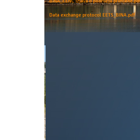
BINA_EENC Izjava o području primjene.pd
Data exchange protocol EETS_BINA.pdf