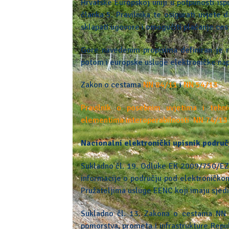
Hrvatske Europskoj uniji u potpunosti ispu
članka 5. Pravilnika te osigurati uvjete
sklapati ugovore i omogućiti plaćanje ce
Gore navedenim propisima definiran je re
potom i europske usluge elektroničke nap
Zakon o cestama
NN 84/11
i
NN 54/13
Pravilnik o posebnim uvjetima i tehni
elementima interoperabilnosti NN 74/13
Nacionalni elektronički upisnik podru
Sukladno čl. 19. Odluke EK 2009/750/EZ, 
informacije o području pod elektroničkom
Pružateljima usluge EENC koji imaju sjediš
Sukladno čl. 13. Zakona o cestama NN 8
pomorstva, prometa i infrastrukture Repu