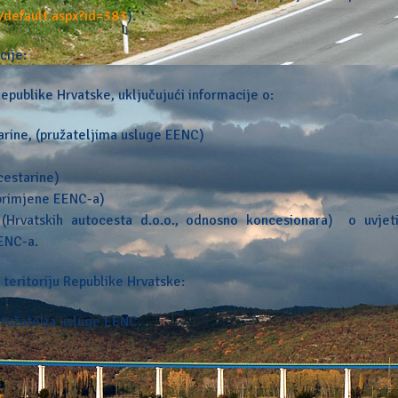
/default.aspx?id=383
).
cije:
epublike Hrvatske, uključujući informacije o:
arine, (pružateljima usluge EENC)
cestarine)
 primjene EENC-a)
e (Hrvatskih autocesta d.o.o., odnosno koncesionara) o uvjet
ENC-a.
 teritoriju Republike Hrvatske:
Pružatelja usluge EENC.