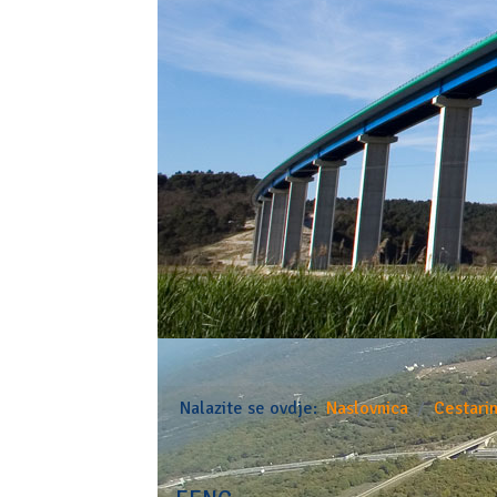
Nalazite se ovdje:
Naslovnica
Cestari