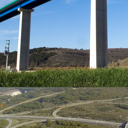
na
EENC