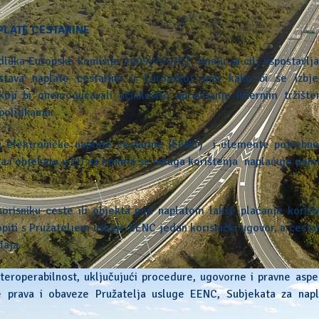
LATE CESTARINE
dluka Europske komisije 2009/750/EZ imaju za cilj uspostavlja
sustava naplate cestarine u Europskoj uniji kako bi se izbje
koji bi onemogućavali učinkovito upravljanje internim tržište
politikama.
gu elektroničke naplate cestarine (EENC) i elemente potrebne
a i objekata u EU na kojima se usluga korištenja naplaćuje pom
isniku ceste ili objekta pod naplatom lakše plaćanje korišt
opiti s Pružateljem usluge EENC jedan korisnički ugovor, a cesta
đaja.
teroperabilnost, uključujući procedure, ugovorne i pravne aspe
e prava i obaveze Pružatelja usluge EENC, Subjekata za napl