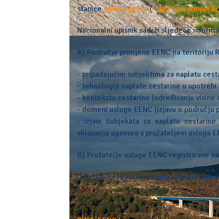
stanice
www.mppi.hr
(
http://www.mppi.hr
Nacionalni upisnik sadrži sljedeće informa
A) Područje primjene EENC na teritoriju R
- pripadajućim subjektima za naplatu cest
- tehnologiji naplate cestarine u upotrebi
- kontekstu cestarine (određivanju visine 
- domeni usluge EENC (izjavu o području
- izjavi Subjekata za naplatu cestarin
sklapanja ugovora s pružateljem usluga E
B) Pružatelje usluge EENC registrirane na
U Republici Hrvatskoj nema registriranih 