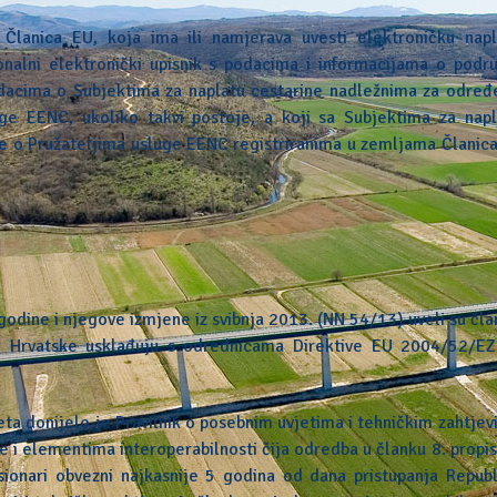
Članica EU, koja ima ili namjerava uvesti elektroničku napl
ionalni elektronički upisnik s podacima i informacijama o podr
odacima o Subjektima za naplatu cestarine nadležnima za određ
ge EENC, ukoliko takvi postoje, a koji sa Subjektima za napl
ce o Pružateljima usluge EENC registriranima u zemljama Članic
odine i njegove izmjene iz svibnja 2013. (NN 54/13) uveli su čl
e Hrvatske usklađuju s odrednicama Direktive EU 2004/52/EZ
ta donijelo je Pravilnik o posebnim uvjetima i tehničkim zahtje
e i elementima interoperabilnosti čija odredba u članku 8. propi
sionari obvezni najkasnije 5 godina od dana pristupanja Republ