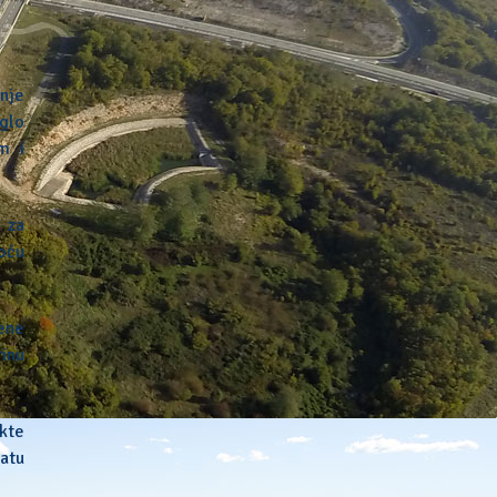
nje
glo
m i
 za
oću
ene
rinu
kte
atu