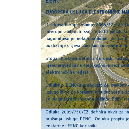
EENC
EUROPSKA USLUGA ELEKTRONIČKE NAP
Direktiva Europske unije 2004/52/EZ i O
interoperabilnosti svih elektroničkih 
nagomilavanje nekompatibilnih sustava 
postizanje ciljeva zacrtanih u prometnim 
Stoga Direktiva definira Europsku uslu
njenu provedbu na cjelokupnoj mreži cest
elektroničkih uređaja.
Odluka o EENC-u omogućit će svakom kor
usluge čime će korisnici u budućnosti skl
će plaćati putem jednog jedinog ENC ure
Odluka 2009/750/EZ definira okvir za in
pružanja usluge EENC. Odluka propisuj
cestarine i EENC korisnika.