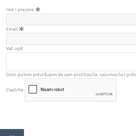
Ime i prezime
Email
Vaš upit
Ovim putem potvrđujem da sam pročitao/la, razumio/la i prih
Captcha